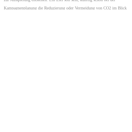
Kampagnenplanung die Reduzierung oder Vermeidung von CO2 im Blick
zu haben.
Wir finden, das ist ein guter Ansatz :))
Lesen Sie mehr über die Studie des Ökostromanbieters in
Business-on.de
Hamburg
(PDF)
Foto: Colin Behrens / Pixabay.com
Zurück
NEUSTE BEITRÄGE
Mit Vollgas in die neue Helgoland-Saison: Unterwegs auf der ersten Fahrt des
„Halunder Jet“ 2026