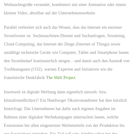
Weihnachtsgrüße versendet, kombiniert mit einer Animation oder einem
kleinen Video, abrufbar auf der Unternehmenswebsite.
Parallel verbreitet sich auch das Wissen, dass das Internet ein enormer
Stromfresser ist. Suchmaschinen-Dienste und Suchanfragen, Streaming,
Cloud-Computing, das Internet der Dinge (Internet of Things) sowie
unzählige technische Geräte wie Computer, Tablet und Smartphone lassen
den Strombedarf kontinuierlich steigen – und damit auch den Ausstoß von
Treibhausgasen (CO2), warnen Experten und Initiativen wie die
französische Denkfabrik
The Shift Project
.
Inwieweit ist digitale Werbung dann eigentlich umwelt- bzw.
klimafreundlich(er)? Ein Hamburger Ökostromanbieter hat dies kürzlich
hinterfragt. Das Unternehmen hat dafür nach eigenen Angaben im
Rahmen einer digitalen Werbekampagne untersuchen lassen, welche
Emissionen bei allen eingesetzten Werbemitteln von der Produktion bis
zur Ausspielung entstehen. Ein Ziel soll sein, künftig schon bei der