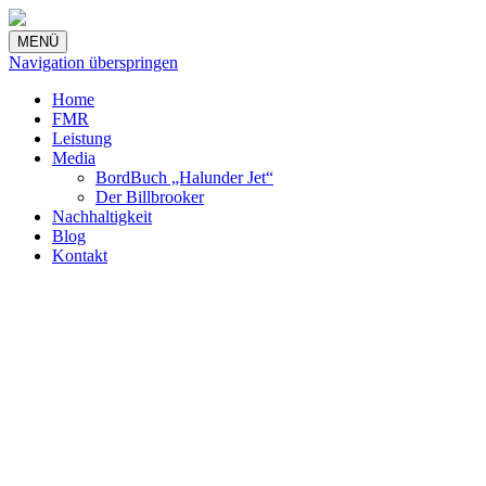
MENÜ
Navigation überspringen
Home
FMR
Leistung
Media
BordBuch „Halunder Jet“
Der Billbrooker
Nachhaltigkeit
Blog
Kontakt