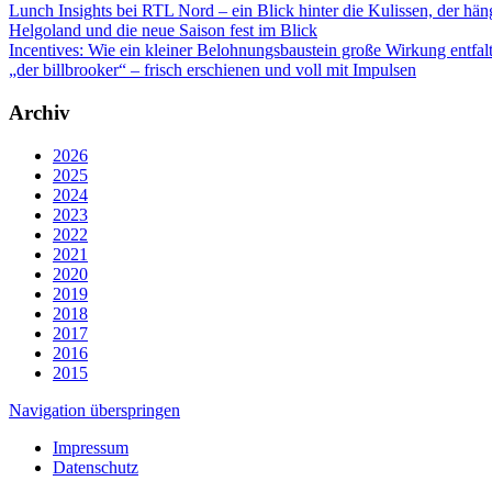
Lunch Insights bei RTL Nord – ein Blick hinter die Kulissen, der hän
Helgoland und die neue Saison fest im Blick
Incentives: Wie ein kleiner Belohnungsbaustein große Wirkung entfal
„der billbrooker“ – frisch erschienen und voll mit Impulsen
Archiv
2026
2025
2024
2023
2022
2021
2020
2019
2018
2017
2016
2015
Navigation überspringen
Impressum
Datenschutz