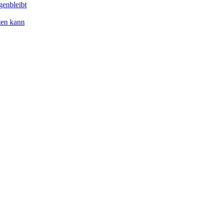
genbleibt
ten kann