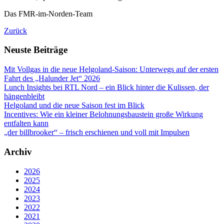
Das FMR-im-Norden-Team
Zurück
Neuste Beiträge
Mit Vollgas in die neue Helgoland-Saison: Unterwegs auf der ersten
Fahrt des „Halunder Jet“ 2026
Lunch Insights bei RTL Nord – ein Blick hinter die Kulissen, der
hängenbleibt
Helgoland und die neue Saison fest im Blick
Incentives: Wie ein kleiner Belohnungsbaustein große Wirkung
entfalten kann
„der billbrooker“ – frisch erschienen und voll mit Impulsen
Archiv
2026
2025
2024
2023
2022
2021